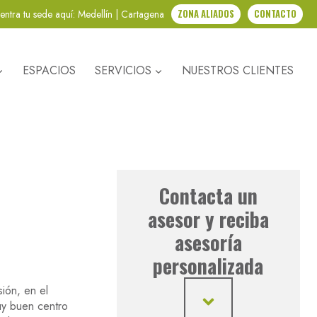
entra tu sede aquí:
Medellín
|
Cartagena
ZONA ALIADOS
CONTACTO
ESPACIOS
SERVICIOS
NUESTROS CLIENTES
Contacta un
asesor y reciba
asesoría
personalizada
ión, en el
uy buen centro