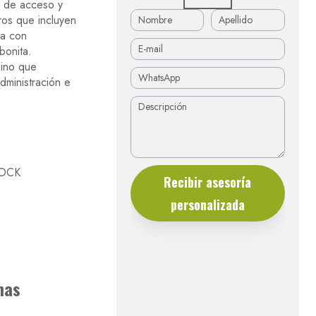
s de acceso y
ros que incluyen
ta con
bonita.
lino que
ministración e
LOCK
Recibir asesoría
personalizada
nas