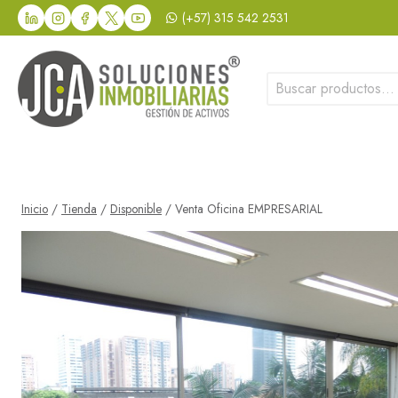
Saltar
(+57) 315 542 2531
al
contenido
Buscar
por:
Inicio
/
Tienda
/
Disponible
/
Venta Oficina EMPRESARIAL